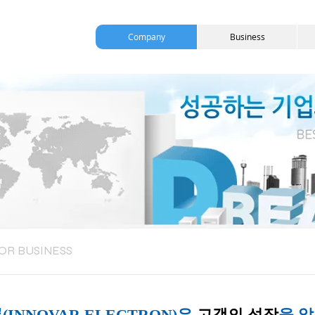
Company
Business
OR BUSINESS
INNOVAR ELECTRON)은
고객의 성장
을 앞