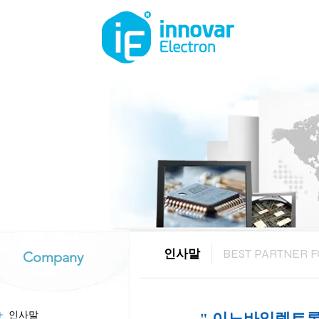
인사말
BEST PARTNER F
Company
+
인사말
" 이노바일렉트론(